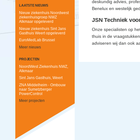
deskundig advies, profes
LAATSTE NIEUWS
Benelux en westelijk ged
Nieuw ziekenhuis Noordwest
ziekenhuisgroep NWZ
JSN Techniek voor
Alkmaar opgeleverd
Nieuw ziekenhuis Sint Jans
Onze specialisten op het
Gasthuis Weert opgeleverd
thuis in de vraagstukke
EuroMedLab Brussel
adviseren wij dan ook a
Meer nieuws
PROJECTEN
NoordWest Ziekenhuis NWZ,
Alkmaar
Sint Jans Gasthuis, Weert
ZNA Middelheim - Ombouw
naar Sumetzberger
PowerControl
Meer projecten