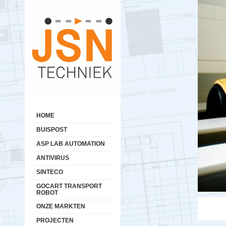
Buispostsystemen Benelux
Hoofdmenu
Energiek in buispostsystemen!
HOME
BUISPOST
ASP LAB AUTOMATION
ANTIVIRUS
SINTECO
GOCART TRANSPORT
ROBOT
ONZE MARKTEN
PROJECTEN