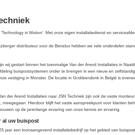
echniek
'Technology in Motion'. Met onze eigen installatiedienst en serviceafde
zberger distributeur voor de Benelux hebben we vele onderdelen stand
.
n wij gestart binnen het toenmalige Van der Arend Installaties in Naal
afdeling buispostsystemen onder te brengen in een nieuw en zelfstandig 
t onze vestiging in Monster. De locatie in Grobbendonk in België is ev
an der Arend Installaties naar JSN Techniek zijn ook de vaste monteurs
, meegegaan. Hierdoor blijft het vaste aanspreekpunt voor klanten b
bouwen op de jarenlange ervaring van onze kennis en ervaring.
 al uw buispost
25 jaar een toonaangevend installatiebedrijf op het gebied van buispos