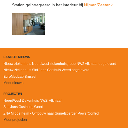
Station geïntregreerd in het interieur bij
Nijman/Zeetank
LAATSTE NIEUWS
Nieuw ziekenhuis Noordwest ziekenhuisgroep NWZ Alkmaar opgeleverd
Nieuw ziekenhuis Sint Jans Gasthuis Weert opgeleverd
EuroMedLab Brussel
Meer nieuws
PROJECTEN
NoordWest Ziekenhuis NWZ, Alkmaar
Sint Jans Gasthuis, Weert
ZNA Middelheim - Ombouw naar Sumetzberger PowerControl
Meer projecten