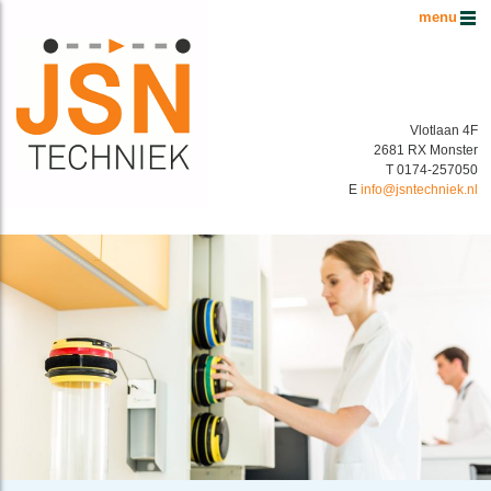
Hoofdmenu
Vlotlaan 4F
2681 RX Monster
T 0174-257050
E
info@jsntechniek.nl
Buispostsystemen Benelux
Energiek in buispostsystemen!