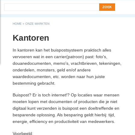
Search form
Zoek
You are here
HOME
»
ONZE MARKTEN
Kantoren
In kantoren kan het buispostsysteem praktisch alles
vervoeren wat in een carrier(patroon) past: foto's,
douanedocumenten, memo's, vrachtbrieven, tekeningen,
onderdelen, monsters, geld en/of andere
waardedocumenten, etc. worden naar hun juiste
bestemming gebracht.
Buispost? Er is toch internet!? Op locaties waar mensen
moeten lopen met documenten of producten die je niet
digitaal kunt verzenden is buispost een doeltreffende en
besparende oplossing. Als besparing geldt hierbij: tijd,
energie, efficiency en productiviteit van medewerkers.
Voorbeeld: