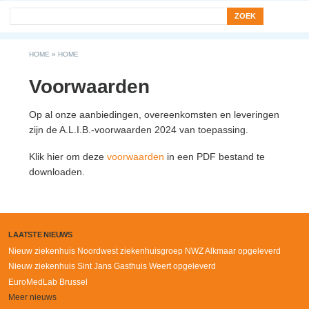
Search form
Zoek
You are here
HOME
»
HOME
Voorwaarden
Op al onze aanbiedingen, overeenkomsten en leveringen
zijn de A.L.I.B.-voorwaarden 2024 van toepassing.
Klik hier om deze
voorwaarden
in een PDF bestand te
downloaden.
LAATSTE NIEUWS
Nieuw ziekenhuis Noordwest ziekenhuisgroep NWZ Alkmaar opgeleverd
Nieuw ziekenhuis Sint Jans Gasthuis Weert opgeleverd
EuroMedLab Brussel
Meer nieuws