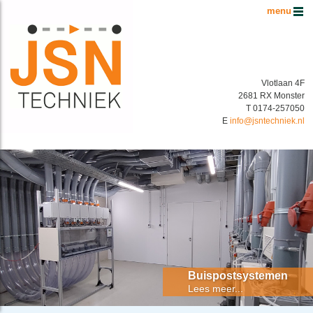
Hoofdmenu
Vlotlaan 4F
2681 RX Monster
T 0174-257050
E
info@jsntechniek.nl
Buispostsystemen Benelux
Energiek in buispostsystemen!
Buispostsystemen
Lees meer...