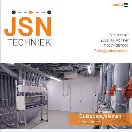
Hoofdmenu
Vlotlaan 4F
2681 RX Monster
T 0174-257050
E
info@jsntechniek.nl
Buispostsystemen Benelux
Energiek in buispostsystemen!
Buispostsystemen
Lees meer...