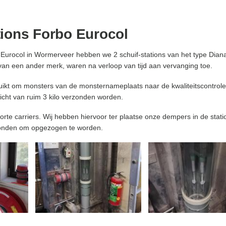
tions Forbo Eurocol
bo Eurocol in Wormerveer hebben we 2 schuif-stations van het type D
van een ander merk, waren na verloop van tijd aan vervanging toe.
ikt om monsters van de monsternameplaats naar de kwaliteitscontrole t
cht van ruim 3 kilo verzonden worden.
korte carriers. Wij hebben hiervoor ter plaatse onze dempers in de stat
stonden om opgezogen te worden.