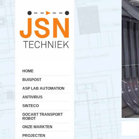
Buispostsystemen Benelux
Hoofdmenu
Energiek in buispostsystemen!
HOME
BUISPOST
ASP LAB AUTOMATION
ANTIVIRUS
SINTECO
GOCART TRANSPORT
ROBOT
ONZE MARKTEN
PROJECTEN