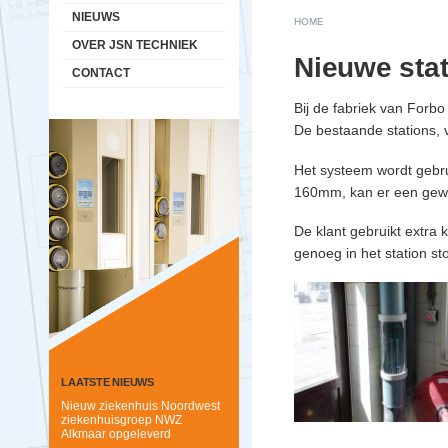
NIEUWS
You are here
HOME
OVER JSN TECHNIEK
Nieuwe sta
CONTACT
Bij de fabriek van For
De bestaande stations, 
Het systeem wordt gebru
160mm, kan er een gewi
De klant gebruikt extra 
genoeg in het station 
LAATSTE NIEUWS
Nieuw ziekenhuis Noordwest
ziekenhuisgroep NWZ
Alkmaar opgeleverd