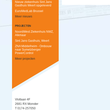
Nieuw ziekenhuis Sint Jans
Gasthuis Weert opgeleverd
EuroMedLab Brussel
Meer nieuws
PROJECTEN
NoordWest Ziekenhuis NWZ,
Alkmaar
Sint Jans Gasthuis, Weert
ZNA Middelheim - Ombouw
naar Sumetzberger
PowerControl
Meer projecten
Vlotlaan 4F
2681 RX Monster
T 0174-257050