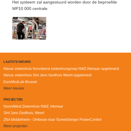
Het systeem zal aangestuurd worden door de beproefde
MP10.000 centrale.
LAATSTE NIEUWS
Nieuw ziekenhuis Noordwest ziekenhuisgroep NWZ Alkmaar opgeleverd
Nieuw ziekenhuis Sint Jans Gasthuis Weert opgeleverd
EuroMedLab Brussel
Meer nieuws
PROJECTEN
NoordWest Ziekenhuis NWZ, Alkmaar
Sint Jans Gasthuis, Weert
ZNA Middelheim - Ombouw naar Sumetzberger PowerControl
Meer projecten