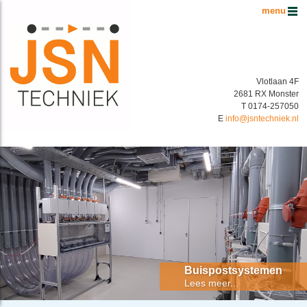
Hoofdmenu
Vlotlaan 4F
2681 RX Monster
T 0174-257050
E
info@jsntechniek.nl
Buispostsystemen Benelux
Energiek in buispostsystemen!
Buispostsystemen
Lees meer...