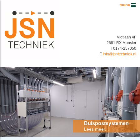
Hoofdmenu
Vlotlaan 4F
2681 RX Monster
T 0174-257050
E
info@jsntechniek.nl
Buispostsystemen Benelux
Energiek in buispostsystemen!
Buispostsystemen
Lees meer...