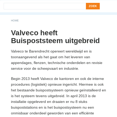
Search form
Zoek
You are here
HOME
Valveco heeft
Buispoststeem uitgebreid
Valveco te Barendrecht opereert wereldwijd en is
toonaangevend als het gaat om het leveren van
appendages, flenzen, technische onderdelen en revisie
service voor de scheepvaart en industrie.
Begin 2013 heeft Valveco de kantoren en ook de interne
procedures (logistiek) opnieuw ingericht. Hiermee is ook
het bestaande buispostsysteem opnieuw geïnstalleerd en
is het systeem tevens uitgebreid. In april 2013 is de
installatie opgeleverd en draaien er nu 8 stuks
buispoststations en is het buispostsysteem nu een
onmisbaar onderdeel geworden van een efficiënte