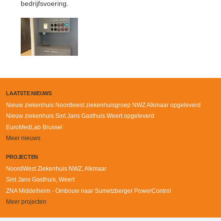
bedrijfsvoering.
LAATSTE NIEUWS
Nieuw ziekenhuis Noordwest ziekenhuisgroep NWZ Alkmaar opgeleverd
Nieuw ziekenhuis Sint Jans Gasthuis Weert opgeleverd
EuroMedLab Brussel
Meer nieuws
PROJECTEN
NoordWest Ziekenhuis NWZ, Alkmaar
Sint Jans Gasthuis, Weert
ZNA Middelheim - Ombouw naar Sumetzberger PowerControl
Meer projecten