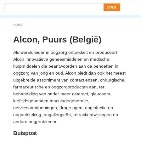
Search form
Zoek
You are here
HOME
Alcon, Puurs (België)
Als wereldleider in oogzorg ontwikkelt en produceert
Alcon innovatieve geneesmiddelen en medische
hulpmiddelen die beantwoorden aan de behoeften in
oogzorg van jong en oud. Alcon biedt dan ook het meest
uitgebreide assortiment van contactlenzen, chirurgische,
farmaceutische en oogzorgproducten aan, ter
behandeling van onder meer cataract, glaucoom,
leeftijdsgebonden maculadegeneratie,
netvliesaandoeningen, droge ogen, ooginfectie en
oogontsteking, oogallergieën, refractieafwijkingen en
andere oogproblemen.
Buispost