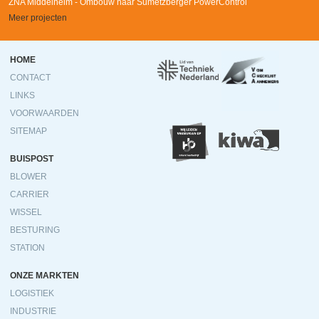
ZNA Middelheim - Ombouw naar Sumetzberger PowerControl
Meer projecten
Ondermenu
HOME
CONTACT
LINKS
VOORWAARDEN
SITEMAP
BUISPOST
BLOWER
CARRIER
WISSEL
BESTURING
STATION
ONZE MARKTEN
LOGISTIEK
INDUSTRIE