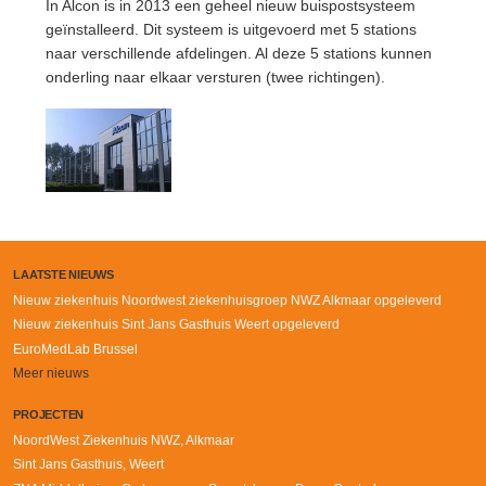
In Alcon is in 2013 een geheel nieuw buispostsysteem
geïnstalleerd. Dit systeem is uitgevoerd met 5 stations
naar verschillende afdelingen. Al deze 5 stations kunnen
onderling naar elkaar versturen (twee richtingen).
LAATSTE NIEUWS
Nieuw ziekenhuis Noordwest ziekenhuisgroep NWZ Alkmaar opgeleverd
Nieuw ziekenhuis Sint Jans Gasthuis Weert opgeleverd
EuroMedLab Brussel
Meer nieuws
PROJECTEN
NoordWest Ziekenhuis NWZ, Alkmaar
Sint Jans Gasthuis, Weert