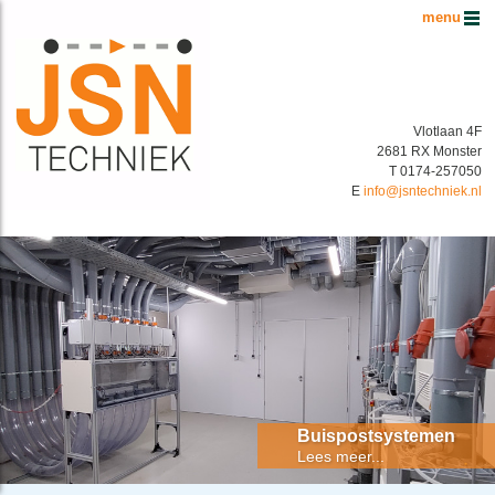
Hoofdmenu
Vlotlaan 4F
2681 RX Monster
T 0174-257050
E
info@jsntechniek.nl
Buispostsystemen Benelux
Energiek in buispostsystemen!
Buispostsystemen
Lees meer...