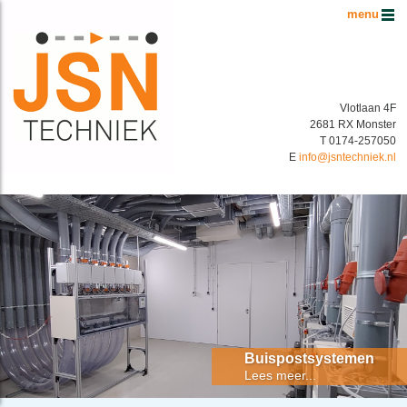
Hoofdmenu
Vlotlaan 4F
2681 RX Monster
T 0174-257050
E
info@jsntechniek.nl
Buispostsystemen Benelux
Energiek in buispostsystemen!
Buispostsystemen
Lees meer...