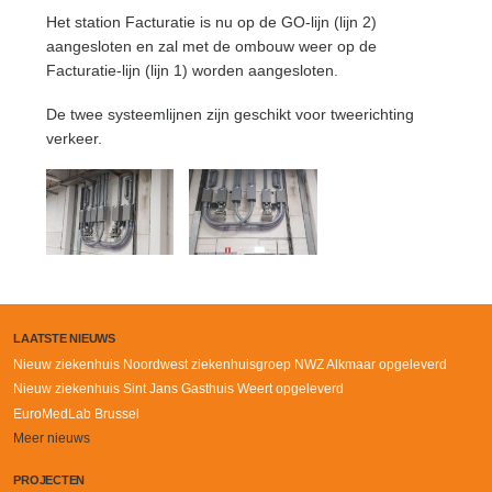
Het station Facturatie is nu op de GO-lijn (lijn 2)
aangesloten en zal met de ombouw weer op de
Facturatie-lijn (lijn 1) worden aangesloten.
De twee systeemlijnen zijn geschikt voor tweerichting
verkeer.
LAATSTE NIEUWS
Nieuw ziekenhuis Noordwest ziekenhuisgroep NWZ Alkmaar opgeleverd
Nieuw ziekenhuis Sint Jans Gasthuis Weert opgeleverd
EuroMedLab Brussel
Meer nieuws
PROJECTEN