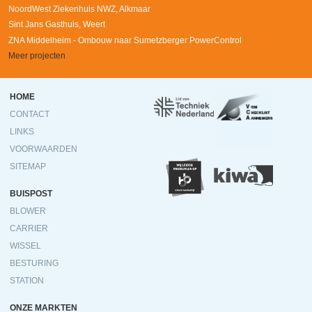
NoordWest Ziekenhuis NWZ, Alkmaar
Sint Jans Gasthuis, Weert
ZNA Middelheim - Ombouw naar Sumetzberger PowerControl
Meer projecten
Ondermenu
HOME
CONTACT
LINKS
VOORWAARDEN
SITEMAP
BUISPOST
BLOWER
CARRIER
WISSEL
BESTURING
STATION
ONZE MARKTEN