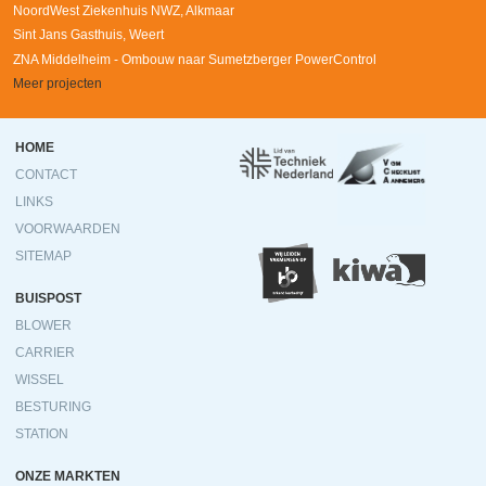
NoordWest Ziekenhuis NWZ, Alkmaar
Sint Jans Gasthuis, Weert
ZNA Middelheim - Ombouw naar Sumetzberger PowerControl
Meer projecten
Ondermenu
HOME
CONTACT
LINKS
VOORWAARDEN
SITEMAP
BUISPOST
BLOWER
CARRIER
WISSEL
BESTURING
STATION
ONZE MARKTEN