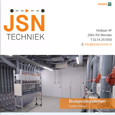
Hoofdmenu
Vlotlaan 4F
2681 RX Monster
T 0174-257050
E
info@jsntechniek.nl
Buispostsystemen Benelux
Energiek in buispostsystemen!
Buispostsystemen
Lees meer...