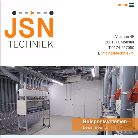
Hoofdmenu
Vlotlaan 4F
2681 RX Monster
T 0174-257050
E
info@jsntechniek.nl
Buispostsystemen Benelux
Energiek in buispostsystemen!
Buispostsystemen
Lees meer...