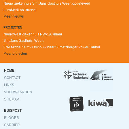
Nieuw ziekenhuis Sint Jans Gasthuis Weert opgeleverd
EuroMedLab Brussel
Meer nieuws
PROJECTEN
NoordWest Ziekenhuis NWZ, Alkmaar
Sint Jans Gasthuis, Weert
ZNA Middelheim - Ombouw naar Sumetzberger PowerControl
Meer projecten
Ondermenu
HOME
CONTACT
LINKS
VOORWAARDEN
SITEMAP
BUISPOST
BLOWER
CARRIER