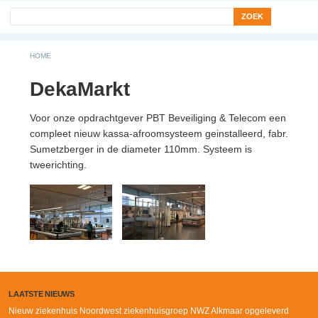
Search form
Zoek
You are here
HOME
DekaMarkt
Voor onze opdrachtgever PBT Beveiliging & Telecom een
compleet nieuw kassa-afroomsysteem geinstalleerd, fabr.
Sumetzberger in de diameter 110mm. Systeem is
tweerichting.
LAATSTE NIEUWS
Nieuw ziekenhuis Noordwest ziekenhuisgroep NWZ Alkmaar opgeleverd