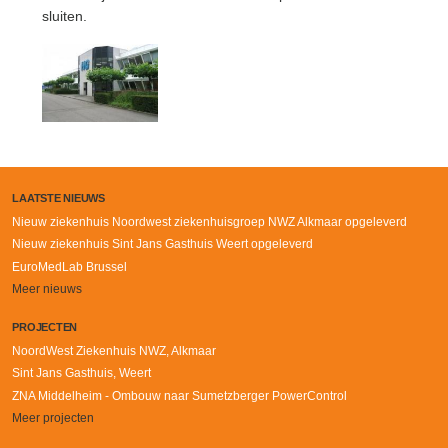
sluiten.
LAATSTE NIEUWS
Nieuw ziekenhuis Noordwest ziekenhuisgroep NWZ Alkmaar opgeleverd
Nieuw ziekenhuis Sint Jans Gasthuis Weert opgeleverd
EuroMedLab Brussel
Meer nieuws
PROJECTEN
NoordWest Ziekenhuis NWZ, Alkmaar
Sint Jans Gasthuis, Weert
ZNA Middelheim - Ombouw naar Sumetzberger PowerControl
Meer projecten