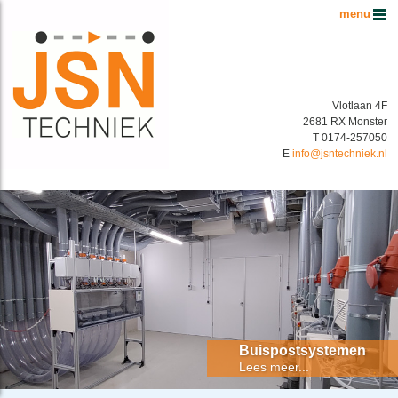
Hoofdmenu
Vlotlaan 4F
2681 RX Monster
T 0174-257050
E
info@jsntechniek.nl
Buispostsystemen Benelux
Energiek in buispostsystemen!
Buispostsystemen
Lees meer...