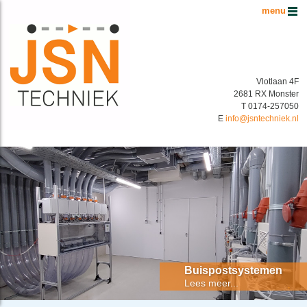
Hoofdmenu
Vlotlaan 4F
2681 RX Monster
T 0174-257050
E
info@jsntechniek.nl
Buispostsystemen Benelux
Energiek in buispostsystemen!
Buispostsystemen
Lees meer...