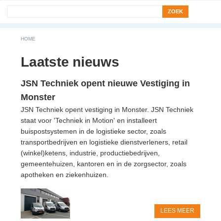
Search form
Zoek
You are here
HOME
Laatste nieuws
JSN Techniek opent nieuwe Vestiging in
Monster
JSN Techniek opent vestiging in Monster. JSN Techniek
staat voor 'Techniek in Motion' en installeert
buispostsystemen in de logistieke sector, zoals
transportbedrijven en logistieke dienstverleners, retail
(winkel)ketens, industrie, productiebedrijven,
gemeentehuizen, kantoren en in de zorgsector, zoals
apotheken en ziekenhuizen.
LEES MEER