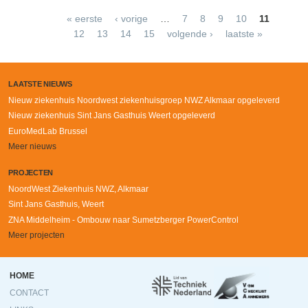
Pages
« eerste
‹ vorige
…
7
8
9
10
11
12
13
14
15
volgende ›
laatste »
LAATSTE NIEUWS
Nieuw ziekenhuis Noordwest ziekenhuisgroep NWZ Alkmaar opgeleverd
Nieuw ziekenhuis Sint Jans Gasthuis Weert opgeleverd
EuroMedLab Brussel
Meer nieuws
PROJECTEN
NoordWest Ziekenhuis NWZ, Alkmaar
Sint Jans Gasthuis, Weert
ZNA Middelheim - Ombouw naar Sumetzberger PowerControl
Meer projecten
Ondermenu
HOME
CONTACT