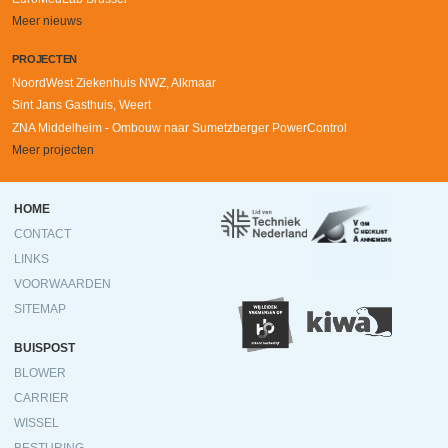
Meer nieuws
PROJECTEN
NoordWest Ziekenhuis NWZ, Alkmaar
Sint Jans Gasthuis, Weert
ZNA Middelheim - Ombouw naar Sumetzberger PowerControl
Meer projecten
Ondermenu
HOME
CONTACT
LINKS
VOORWAARDEN
SITEMAP
BUISPOST
BLOWER
CARRIER
WISSEL