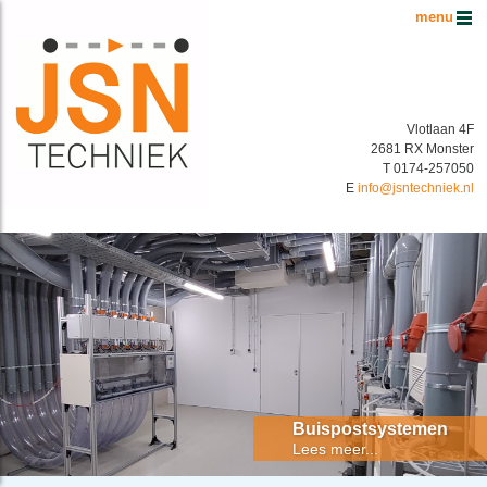
Hoofdmenu
Vlotlaan 4F
2681 RX Monster
T 0174-257050
E
info@jsntechniek.nl
Buispostsystemen Benelux
Energiek in buispostsystemen!
Buispostsystemen
Lees meer...