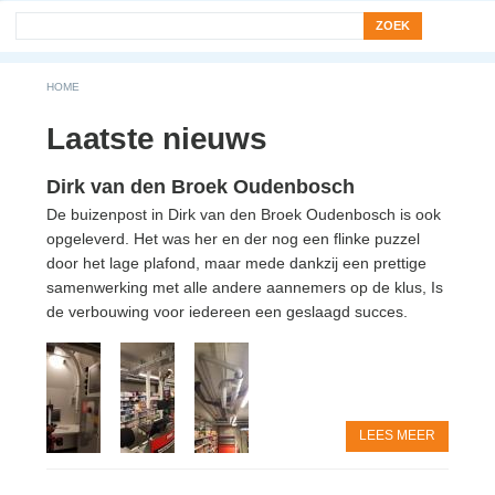
Search form
Zoek
You are here
HOME
Laatste nieuws
Dirk van den Broek Oudenbosch
De buizenpost in Dirk van den Broek Oudenbosch is ook
opgeleverd. Het was her en der nog een flinke puzzel
door het lage plafond, maar mede dankzij een prettige
samenwerking met alle andere aannemers op de klus, Is
de verbouwing voor iedereen een geslaagd succes.
LEES MEER