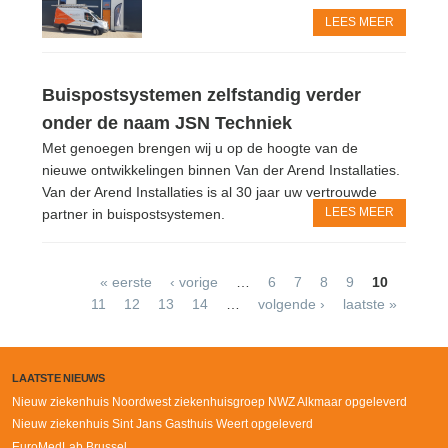
LEES MEER
Buispostsystemen zelfstandig verder
onder de naam JSN Techniek
Met genoegen brengen wij u op de hoogte van de
nieuwe ontwikkelingen binnen Van der Arend Installaties.
Van der Arend Installaties is al 30 jaar uw vertrouwde
LEES MEER
partner in buispostsystemen.
Pages
« eerste
‹ vorige
…
6
7
8
9
10
11
12
13
14
…
volgende ›
laatste »
LAATSTE NIEUWS
Nieuw ziekenhuis Noordwest ziekenhuisgroep NWZ Alkmaar opgeleverd
Nieuw ziekenhuis Sint Jans Gasthuis Weert opgeleverd
EuroMedLab Brussel